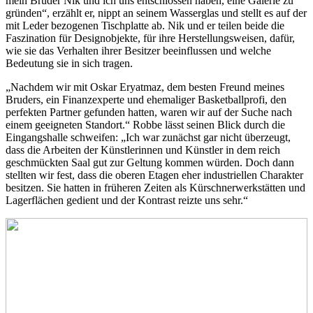
mein Bruder Nik und ich uns entschlossen haben, eine Galerie zu
gründen“, erzählt er, nippt an seinem Wasserglas und stellt es auf der
mit Leder bezogenen Tischplatte ab. Nik und er teilen beide die
Faszination für Designobjekte, für ihre Herstellungsweisen, dafür,
wie sie das Verhalten ihrer Besitzer beeinflussen und welche
Bedeutung sie in sich tragen.
„Nachdem wir mit Oskar Eryatmaz, dem besten Freund meines
Bruders, ein Finanzexperte und ehemaliger Basketballprofi, den
perfekten Partner gefunden hatten, waren wir auf der Suche nach
einem geeigneten Standort.“ Robbe lässt seinen Blick durch die
Eingangshalle schweifen: „Ich war zunächst gar nicht überzeugt,
dass die Arbeiten der Künstlerinnen und Künstler in dem reich
geschmückten Saal gut zur Geltung kommen würden. Doch dann
stellten wir fest, dass die oberen Etagen eher industriellen Charakter
besitzen. Sie hatten in früheren Zeiten als Kürschnerwerkstätten und
Lagerflächen gedient und der Kontrast reizte uns sehr.“