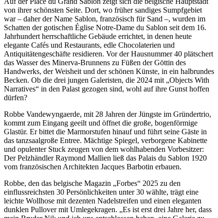
Auf der Place du Grand Sablon zeigt sich die belgische Hauptstadt
von ihrer schönsten Seite. Dort, wo früher sandiges Sumpfgebiet
war – daher der Name Sablon, französisch für Sand –, wurden im
Schatten der gotischen Église Notre-Dame du Sablon seit dem 16.
Jahrhundert herrschaftliche Gebäude errichtet, in denen heute
elegante Cafés und Restaurants, edle Chocolaterien und
Antiquitätengeschäfte residieren. Vor der Hausnummer 40 plätschert
das Wasser des Minerva-Brunnens zu Füßen der Göttin des
Handwerks, der Weisheit und der schönen Künste, in ein halbrundes
Becken. Ob die drei jungen Galeristen, die 2024 mit „Objects With
Narratives“ in den Palast gezogen sind, wohl auf ihre Gunst hoffen
dürfen?
Robbe Vandewyngaerde, mit 28 Jahren der Jüngste im Gründertrio,
kommt zum Eingang geeilt und öffnet die große, bogenförmige
Glastür. Er bittet die Marmorstufen hinauf und führt seine Gäste in
das tanzsaalgroße Entree. Mächtige Spiegel, verborgene Kabinette
und opulenter Stuck zeugen von dem wohlhabenden Vorbesitzer:
Der Pelzhändler Raymond Mallien ließ das Palais du Sablon 1920
vom französischen Architekten Jacques Barbotin erbauen.
Robbe, den das belgische Magazin „Forbes“ 2025 zu den
einflussreichsten 30 Persönlichkeiten unter 30 wählte, trägt eine
leichte Wollhose mit dezenten Nadelstreifen und einen eleganten
dunklen Pullover mit Umlegekragen. „Es ist erst drei Jahre her, dass