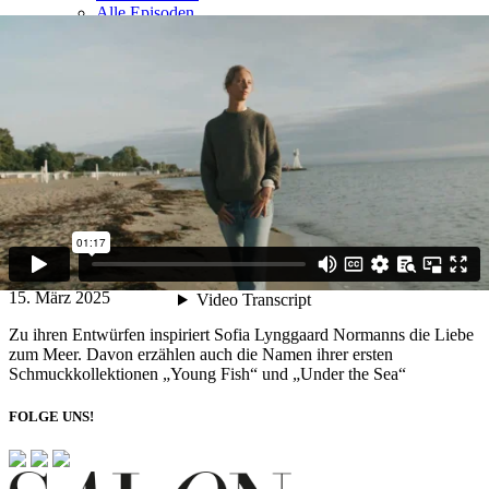
Alle Episoden
Media Kit
Newsletter
Video
Talent in dritter Generation
Sofia Lynggaard Normann – Tochter von Charlotte und Enkelin von
Ole Lynggaard – feiert ihr Debüt als Schmuckdesignerin im
dänischen Familienunternehmens OLE LYNGGAARD
COPENHAGEN
Text: SALON-Redaktion
15. März 2025
Zu ihren Entwürfen inspiriert Sofia Lynggaard Normanns die Liebe
zum Meer. Davon erzählen auch die Namen ihrer ersten
Schmuckkollektionen „Young Fish“ und „Under the Sea“
FOLGE UNS!