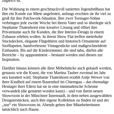
zugleich ist.
Die Wohnung in einem geschmackvoll sanierten Jugendstilhaus hat
ihre ein Kunde zur Miete angeboten, anfangs erschien sie ihr viel zu
groß für ihre Patchwork-Situation. Ihre zwei Teenager-Söhne
verbringen jede zweite Woche bei ihrem Vater und so überlegte sich
Stephanie Thatenhorst eine kreative Lösung und öffnet ihre
Privaträume auch für Kunden, die ihre Interior-Design in einem
Zuhause erleben wollen. In ihrem Show Flat treffen meterhohe
Stuckdecken, elegante Flügeltüren und historisch Ornamente auf
Stofftapeten, handverlesene Vintagestücke und maßgeschneiderte
Einbauten. Bis auf die Kinderzimmer, die sind tabu, dürfen alle
Bereiche – by apppointment – bestaunt werden und dienen zur
Inspiration.
Darüber hinaus können alle ihrer Möbelstücke auch gekauft werden,
genauso wie die Kunst, die von Martina Tauber zweimal im Jahr
neu kuratiert wird. Stephanie Thatenhorst erzählt Antje Wewer von
ihrer Kindheit auf einem Bauernhof im Chiemgau – das ehemalige
Heulager ihrer Eltern hat sie in eine minimalirische Scheune
verwandelt (die gemietet werden kann) – und von ihrem neuen
Showroom in der Münchner Innenstadt, in dem neben ausgewählten
Designerstücken, auch ihre eigene Kollektion zu finden ist und der
„nur“ ein Showroom ist. Abends gehen ihre Mitarbeiterinnen
tatsächlich nach Hause.